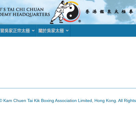
習吳家正宗太極
關於吳家太極
© Kam Chuen Tai Kik Boxing Association Limited, Hong Kong. All Right