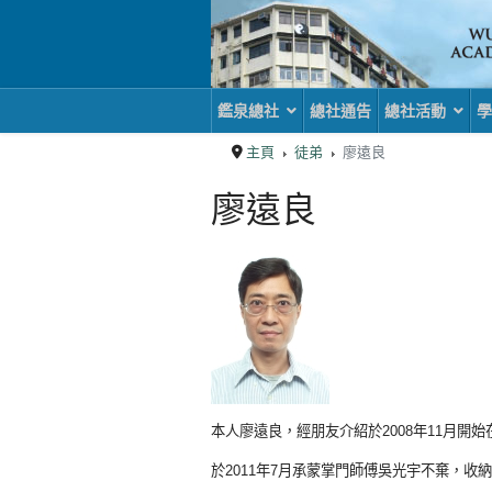
鑑泉總社
總社通告
總社活動
學
主頁
徒弟
廖遠良
廖遠良
本人廖遠良，經朋友介紹於2008年11月開
於2011年7月承蒙掌門師傅吳光宇不棄，