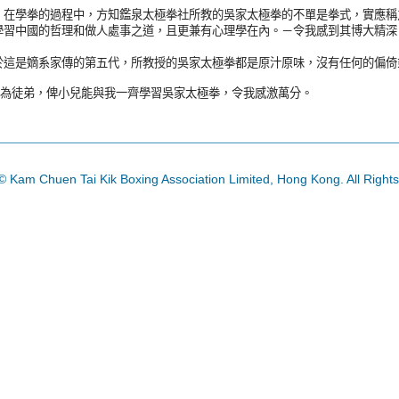
在學拳的過程中，方知鑑泉太極拳社所教的吳家太極拳的不單是拳式，實應稱之
學習中國的哲理和做人處事之道，且更兼有心理學在內。－令我感到其博大精深
於這是嫡系家傳的第五代，所教授的吳家太極拳都是原汁原味，沒有任何的偏倚
傅納為徒弟，俾小兒能與我一齊學習吳家太極拳，令我感激萬分。
© Kam Chuen Tai Kik Boxing Association Limited, Hong Kong. All Right