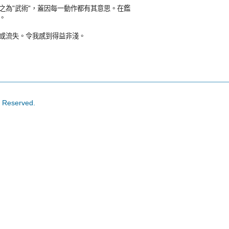
為"武術"，蓋因每一動作都有其意思。在鑑
。
或流失。令我感到得益非淺。
s Reserved.