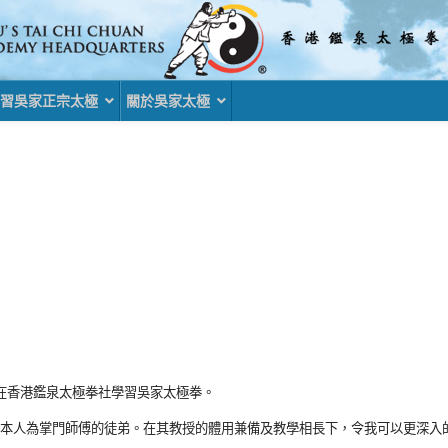
習吳家正宗太極
關於吳家太極
始在香港鑑泉太極拳社學習吳家太極拳。
收納本人為掌門師傅的徒弟。在其教授的體用兼備及教學相長下，令我可以更深