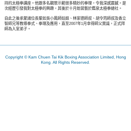
持的太極拳講座。他跟多名觀眾示範很多精妙的拳理，令我深感震撼。是
次經歷引發我對太極拳的興趣，其後於十月始習藝於鑑泉太極拳總社。
自此之後承蒙諸位長輩如吳小鳳師姑姐、林家德師叔、胡令筠師叔及香立
智師兄等教導拳式、拳理及應用，直至2007年1月幸得師父賞識，正式拜
師為入室弟子。
Copyright © Kam Chuen Tai Kik Boxing Association Limited, Hong
Kong. All Rights Reserved.