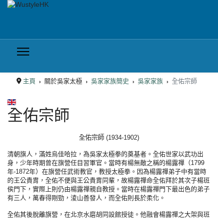
主頁
關於吳家太極
吳家家族簡史
吳家家族
全佑宗師
選擇你的語言
全佑宗師
全佑宗師 (1934-1902)
清朝旗人，滿姓烏佳哈拉，為吳家太極拳的奠基者。全佑世家以武功出
身，少年時期曾在旗營任目習軍官。當時有楊無敵之稱的楊露禪（1799
年-1872年）在旗營任武術教官，教授太極拳。因為楊露禪弟子中有當時
的王公貴胄，全佑不便與王公貴胄同輩，故楊露禪命全佑拜於其次子楊班
侯門下，實際上則仍由楊露禪親自教授。當時在楊露禪門下最出色的弟子
有三人，萬春得剛勁，淩山善發人，而全佑則長於柔化。
全佑其後脫離旗營，在北京水磨胡同設館授徒。他融會楊露禪之大架與班