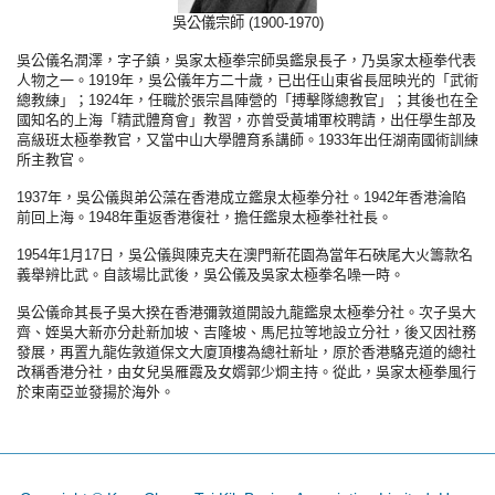
吳公儀宗師 (1900-1970)
吳公儀名潤澤，字子鎮，吳家太極拳宗師吳鑑泉長子，乃吳家太極拳代表
人物之一。1919年，吳公儀年方二十歲，已出任山東省長屈映光的「武術
總教練」；1924年，任職於張宗昌陣營的「搏擊隊總教官」；其後也在全
國知名的上海「精武體育會」教習，亦曾受黃埔軍校聘請，出任學生部及
高級班太極拳教官，又當中山大學體育系講師。1933年出任湖南國術訓練
所主教官。
1937年，吳公儀與弟公藻在香港成立鑑泉太極拳分社。1942年香港淪陷
前回上海。1948年重返香港復社，擔任鑑泉太極拳社社長。
1954年1月17日，吳公儀與陳克夫在澳門新花園為當年石硤尾大火籌款名
義舉辨比武。自該場比武後，吳公儀及吳家太極拳名噪一時。
吳公儀命其長子吳大揆在香港彌敦道開設九龍鑑泉太極拳分社。次子吳大
齊、姪吳大新亦分赴新加坡、吉隆坡、馬尼拉等地設立分社，後又因社務
發展，再置九龍佐敦道保文大廈頂樓為總社新址，原於香港駱克道的總社
改稱香港分社，由女兒吳雁霞及女婿郭少烱主持。從此，吳家太極拳風行
於束南亞並發揚於海外。