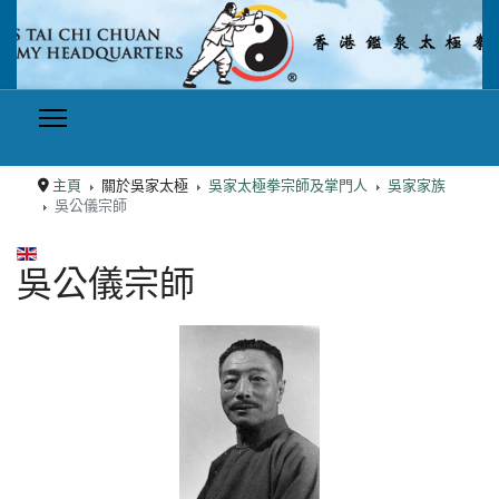
主頁
關於吳家太極
吳家太極拳宗師及掌門人
吳家家族
吳公儀宗師
選擇你的語言
吳公儀宗師