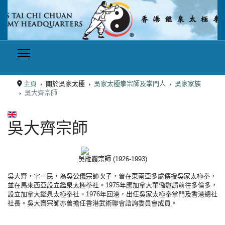
主頁
關於吳家太極
吳家太極拳宗師及掌門人
吳家家族
吳大齊宗師
選擇你的語言
吳大齊宗師
吳雁霞宗師 (1926-1993)
吳大齊，字一民，為吳公儀宗師次子，曾在東南亞多處傳授吳家太極拳，
並在馬來西亞設立鑑泉太極拳社。1975年應加拿大華僑邀請前往多倫多，
設立加拿大鑑泉太極拳社。1976年回港，出任吳家太極拳掌門及香港總社
社長。吳大齊宗師亦曾擔任香港武術聯會諮詢委員會成員。