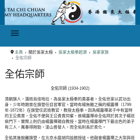
主頁
關於吳家太極
吳家太极拳起源
吳家家族
全佑宗師
全佑宗師
全佑宗師 (1934-1902)
清朝旗人，滿姓烏佳哈拉，為吳家太極拳的奠基者。全佑世家以武功出
身，少年時期曾在旗營任目習軍官。當時有楊無敵之稱的楊露禪（1799
年-1872年）在旗營任武術教官，教授太極拳。因為楊露禪弟子中有當時
的王公貴胄，全佑不便與王公貴胄同輩，故楊露禪命全佑拜於其次子楊班
侯門下，實際上則仍由楊露禪親自教授。當時在楊露禪門下最出色的弟子
有三人，萬春得剛勁，淩山善發人，而全佑則長於柔化。
全佑其後脫離旗營，在北京水磨胡同設館授徒。他融會楊露禪之大架與班