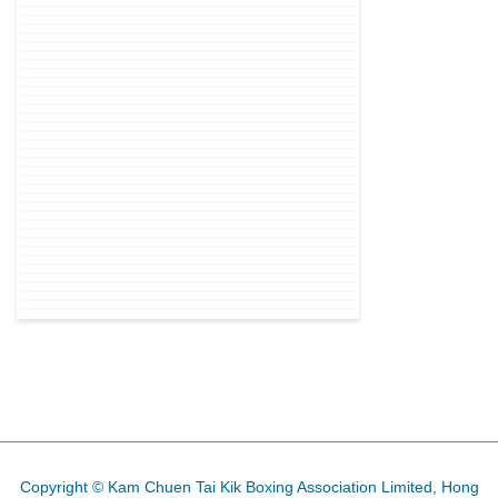
上一篇文章: 75週年 - 段位考試
下一篇文章: 總社天台晚
上一頁
下一頁
Copyright © Kam Chuen Tai Kik Boxing Association Limited, Hong