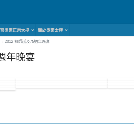
習吳家正宗太極
關於吳家太極
2012 祖師誕及75週年晚宴
5週年晚宴
春團拜
篇文章: 2012 新春團拜
一頁