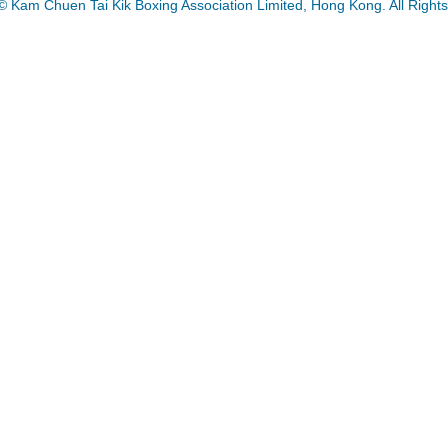
© Kam Chuen Tai Kik Boxing Association Limited, Hong Kong. All Right