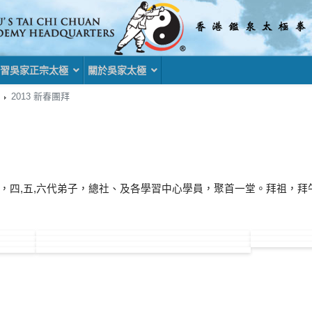
習吳家正宗太極
關於吳家太極
2013 新春團拜
，四,五,六代弟子，總社、及各學習中心學員，聚首一堂。拜祖，拜
013武聯比賽及段位制考核
篇文章: 2012 祖師誕及75週年晚宴
一頁