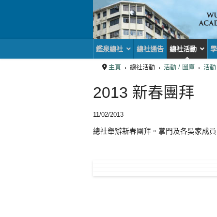
鑑泉總社
總社通告
總社活動
學
主頁
總社活動
活動 / 圖庫
活動
2013 新春團拜
11/02/2013
總社舉辦新春團拜。掌門及各吳家成員
上一篇文章: 總社參與2
下一
上一頁
下