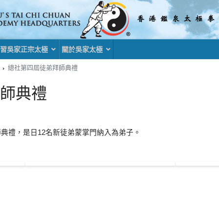
習吳家正宗太極
關於吳家太極
總社第四屆徒弟拜師典禮
師典禮
拜師典禮，是日12名新徒弟蒙掌門納入為弟子。
掌門師父生辰及納第四屆徒弟慶祝宴
篇文章: 總社參與2013武聯比賽及段位制考核
一頁