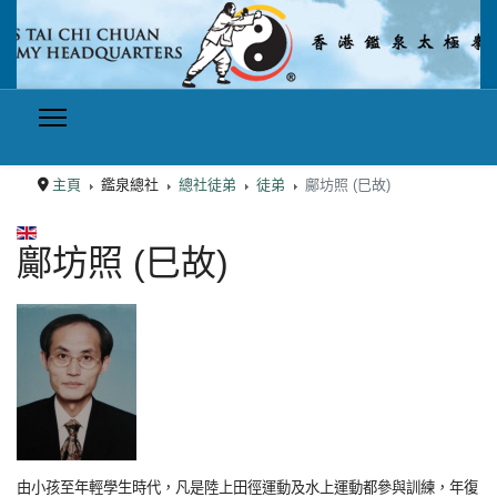
主頁
鑑泉總社
總社徒弟
徒弟
鄺坊照 (巳故)
選擇你的語言
鄺坊照 (巳故)
由小孩至年輕學生時代，凡是陸上田徑運動及水上運動都參與訓練，年復