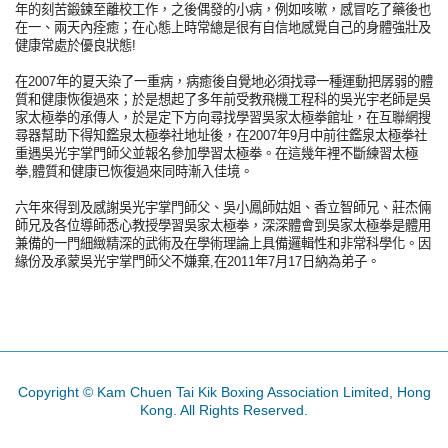
年的刻苦鍛鍊至離校工作，之後偶發的小病，例如咳嗽，感冒吃了藥後也
在一、兩天內痊癒；在心態上時常總是很有自信地感覺自己的身體強壯及
健康常處於優良狀態!
在2007年的夏天染了一重病，病癒後自覺地必須找尋一種運動把孱弱的體
質和健康恢復過來；於是想起了多年前受教飛機工程科的吳光宇老師是吳
家太極拳的承傳人，於是定下方向尋找學習吳家太極拳館址，在互聯網搜
尋器幫助下得知鑑泉太極拳社地址後，在2007年9月中前往鑑泉太極拳社
重遇吳光宇掌門師父並報名參加學習太極拳。在這幾年裡不斷練習太極
拳,體質和健康已恢復過來同時漸入佳境。
六年來得到及感謝吳光宇掌門師父、吳小鳳師姑姐、香立智師兄、莊杰倆
師兄及各位導師悉心教授學習吳家太極拳，深深體會到吳家太極拳是體用
兼備的一門細緻精深的武術及在學術理論上具備邏輯性和非常科學化。因
緣份及承蒙吳光宇掌門師父不嫌棄,在2011年7月17日納為弟子。
Copyright © Kam Chuen Tai Kik Boxing Association Limited, Hong
Kong. All Rights Reserved.