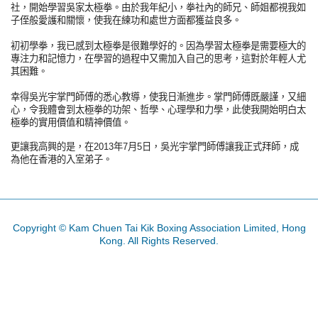
社，開始學習吳家太極拳。由於我年紀小，拳社內的師兄、師姐都視我如
子侄般愛護和關懷，使我在練功和處世方面都獲益良多。
初初學拳，我已感到太極拳是很難學好的。因為學習太極拳是需要極大的
專注力和記憶力，在學習的過程中又需加入自己的思考，這對於年輕人尤
其困難。
幸得吳光宇掌門師傅的悉心教導，使我日漸進步。掌門師傅既嚴謹，又細
心，令我體會到太極拳的功架、哲學、心理學和力學，此使我開始明白太
極拳的實用價值和精神價值。
更讓我高興的是，在2013年7月5日，吳光宇掌門師傅讓我正式拜師，成
為他在香港的入室弟子。
Copyright © Kam Chuen Tai Kik Boxing Association Limited, Hong
Kong. All Rights Reserved.