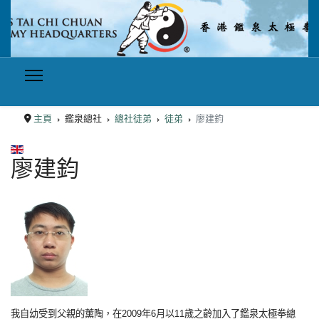
主頁
鑑泉總社
總社徒弟
徒弟
廖建鈞
選擇你的語言
廖建鈞
我自幼受到父親的薰陶，在2009年6月以11歲之齡加入了鑑泉太極拳總