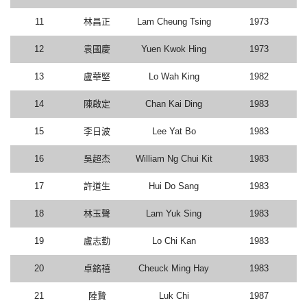
11
林昌正
Lam Cheung Tsing
1973
12
袁國慶
Yuen Kwok Hing
1973
13
盧華堅
Lo Wah King
1982
14
陳啟定
Chan Kai Ding
1983
15
李日波
Lee Yat Bo
1983
16
吳超杰
William Ng Chui Kit
1983
17
許道生
Hui Do Sang
1983
18
林玉聲
Lam Yuk Sing
1983
19
盧志勤
Lo Chi Kan
1983
20
卓銘禧
Cheuck Ming Hay
1983
21
陸贄
Luk Chi
1987