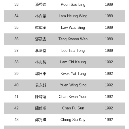
33
潘秀玲
Poon Sau Ling
1989
34
林向榮
Lam Heung Wing
1989
35
羅偉承
Law Was Sing
1989
36
鄧冠雲
Tang Kwoon Wan
1989
37
李濟堂
Lee Tsai Tong
1989
38
林志強
Lam Chi Keung
1992
39
郭日東
Kwok Yat Tung
1992
40
袁永誠
Yuen Wing Sing
1992
41
陳均遠
Chan Kwan Yuen
1992
42
陳傅順
Chan Fu Sun
1992
43
鄭兆琪
Cheng Siu Kay
1992