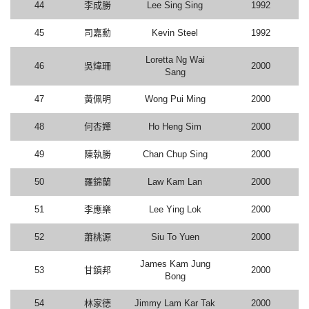
44
李成勝
Lee Sing Sing
1992
45
司嘉勳
Kevin Steel
1992
Loretta Ng Wai
46
吳煒珊
2000
Sang
47
黃佩明
Wong Pui Ming
2000
48
何杏嬋
Ho Heng Sim
2000
49
陳執勝
Chan Chup Sing
2000
50
羅錦蘭
Law Kam Lan
2000
51
李應樂
Lee Ying Lok
2000
52
蕭桃源
Siu To Yuen
2000
James Kam Jung
53
甘鎮邦
2000
Bong
54
林家德
Jimmy Lam Kar Tak
2000