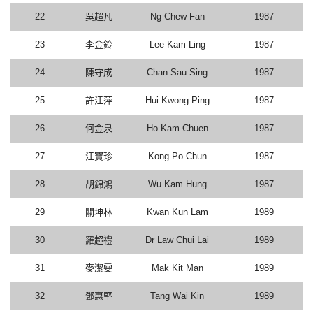
22
吳超凡
Ng Chew Fan
1987
23
李金鈴
Lee Kam Ling
1987
24
陳守成
Chan Sau Sing
1987
25
許江萍
Hui Kwong Ping
1987
26
何金泉
Ho Kam Chuen
1987
27
江寶珍
Kong Po Chun
1987
28
胡錦鴻
Wu Kam Hung
1987
29
關坤林
Kwan Kun Lam
1989
30
羅超禮
Dr Law Chui Lai
1989
31
麥潔雯
Mak Kit Man
1989
32
鄧惠堅
Tang Wai Kin
1989