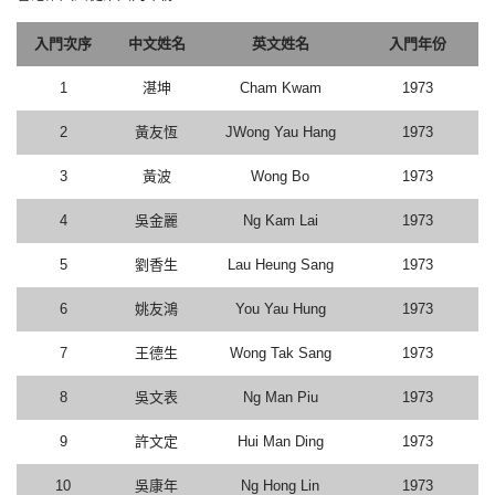
入門次序
中文姓名
英文姓名
入門年份
1
湛坤
Cham Kwam
1973
2
黃友恆
JWong Yau Hang
1973
3
黃波
Wong Bo
1973
4
吳金麗
Ng Kam Lai
1973
5
劉香生
Lau Heung Sang
1973
6
姚友鴻
You Yau Hung
1973
7
王德生
Wong Tak Sang
1973
8
吳文表
Ng Man Piu
1973
9
許文定
Hui Man Ding
1973
10
吳康年
Ng Hong Lin
1973