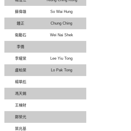
蘇偉雄
So Wai Hung
鍾正
Chung Ching
衛勵石
Wei Nai Shek
李僑
李耀棠
Lee Yiu Tong
盧柏棠
Lo Pak Tong
楊華彪
馮天錫
王棟財
鄭榮光
葉兆基