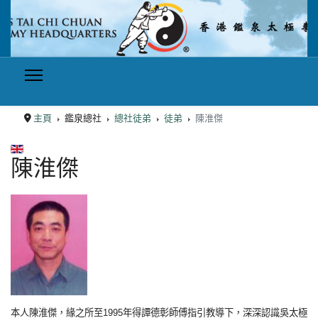
主頁
鑑泉總社
總社徒弟
徒弟
陳淮傑
選擇你的語言
陳淮傑
本人陳淮傑，緣之所至1995年得譚德彰師傅指引教導下，深深認識吳太極