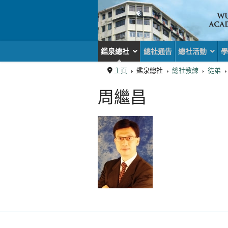
鑑泉總社
總社通告
總社活動
學
主頁
鑑泉總社
總社教練
徒弟
周繼昌