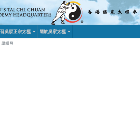
習吳家正宗太極
關於吳家太極
周繼昌