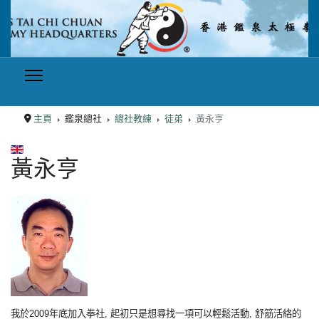
主頁
鑑泉總社
總社教練
徒弟
黃永亨
選擇你的語言
黃永亨
我於2009年底加入拳社, 起初只是想尋找一項可以輕鬆活動, 舒筋活絡的