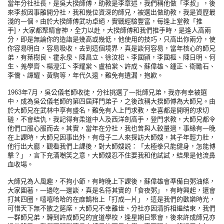
當年分社社長，是吳大揆師傅，助教是李章述，我們稱他做「李叔」，後
來李叔因事離開分社，我和幾位資深的師兄，被選出做助教，我是資歴最
淺的一個。由於大揆師傅武功卓絕，實戰經驗豐富，每逢上堂教「推
手]，大家都聚精會神，全力以赴，大揆師傅和我們推手時，是逢人高兩
分，即是無論你的造詣是幾高或幾低，他使用的技巧，只高出你兩分，使
你容易明白，容易吸收，去到這個境界，真是談何容易，當年核心的師兄
弟，有葉樹良、霍永泉、陳昌立、徐汝松、李國潁，李國樞、陳日明、何
生、羗學齊丶楊澄江丶李耀棠丶盧柏棠丶許成丶蘇偉雄丶鍾正、衛勵石、
李僑、譚耀、黃駒等，年代久遠，難免有遺漏，抱歉。
1963年7月，吳公儀老師收徒，分社挑選了一批師兄弟，我亦有幸被選
中，成為吳公儀老師的第四屆拜門弟子，之後改稱大揆師傅為大師兄。由
於大師兄在武林中享有盛名，難免有人上門求教，幸喜都是開明的求切
磋，不會結仇，我記得有柔道中人及西洋劍高手，登門求教，大師兄都令
他們口服心服而去。其實，當年在分社，我也曾與人較量過，事緣有一晚
在上課時，大師兄因事出外，有母子二人來探訪大師嫂，其子年輕力壯，
他行出大廳，觀看我們上課後，對大師嫂説：「太極拳只能健身，怎能博
擊？」，言下充滿嘲笑之意，大師嫂忍不住要我和他試試，結果是他流鼻
血收場。
大師兄為人風趣，不拘小節，有時晚上下課後，蘇偉雄會凖備白粥油條，
大家圍著，一邊吃一邊談，真是名符其實的「食夜粥」，有時興起，還會
打其四圈，嘻嘻哈哈的在麻鵲枱上「打成一片」，這是我們的歡樂時光，
可惜天下無不散之筵席，大師兄不幸離世、分社亦因清拆相繼結束，我們
一群師兄弟，轉到許成師兄的宜道學校，逢星期日聚會，後來許成師兄亦