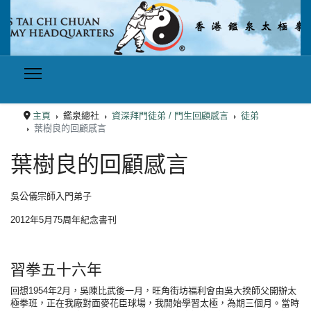
主頁
鑑泉總社
資深拜門徒弟 / 門生回顧感言
徒弟
葉樹良的回顧感言
葉樹良的回顧感言
吳公儀宗師入門弟子
2012年5月75周年紀念書刊
習拳五十六年
回想1954年2月，吳陳比武後一月，旺角街坊福利會由吳大揆師父開辦太
極拳班，正在我廠對面麥花臣球場，我開始學習太極，為期三個月。當時