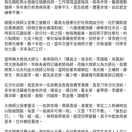
我在駱駝熱水壺廠任燒膽技師，工作環境溫度極高，極為辛勞。雖算運動
健將，多年束仍有胃病痔患，習拳不久，竟告痊癒，體重亦增，自此堅定
練拳不懈。
跟隨大揆師父習拳之後數月，鑑泉太極拳社於旺角開設分社，位於彌敦道
近東樂戲院（即現在聯合廣場對面），六層唐樓頂樓，練拳常往天台。當
時家在花園街尾，與分社一街之隔。故每晚飯後，拋低筷子即往拳社，約
六點開始，九至十點完，拳社每每凖備夜粥宵夜，招呼弟子。常常週六也
到拳社練拳，數十年如一日。當年交通不及現時方便，亦無海隧，同學多
住九龍，亦多為打工仔。
當時稱大揆為大師父，後來除四人（陳昌立，徐汝松，李國樞，梁鳳燊）
拜大揆為師外，年較長者拜公儀老師為師，改稱大揆師父為大師兄，但實
際眾人功夫均由大揆師父所授。當時前輩有楊華彪，馮天錫，王棟財，鄭
榮光，葉兆基等。楊丶鄭及梁志榮丶戴少樵丶蕭維隆均蒙鑑泉師公親授。
在分社初期，我是其中一名助教及負責收費等事務，直至73年分社清拆。
多年來活躍者先後有許成、陳昌立、陳日明、霍永泉、姜學齊、李耀棠丶
陳沛華、盧柏棠、黃駒，何國泰、李金橋丶譚耀等。
大揆師父授拳靈活，一如其性格，簡單直接，喜實用，常在二人對練時加
以點撥開竅，每雲「一般兩年可堪一用」，又雲「不打不教」、「逢丟必
打」、「點、線、面」，易明易學易用，極受同學愛戴。弟子中能致用者
甚多，在外頗受重視。
當年學拳月費十圓，漸加到十五圓，今日看來很平，但當年亦非人人可以