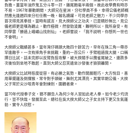
負擔。蓋當年油炸鬼五分斗零一孖，雞尾飽毫半兩個。故此收學費有時亦
不易。1967年暴動期間，大師兄在星洲，分社學員不多，幸得公儀老師概
然應允逢週四來分社任教一晚，報名踴躍，可見老師之魅力，不少同學亦
首次得見其拳技。當時有感言，見大揆師父之功夫，已是精妙無比，見公
儀老師更是嘆為觀止，動作極微，然發勁淩厲，難明所以，我所身受。有
同學雲「勝過上峨嵋山找劍仙」。老師嘗説，「我不説明，你想死一世也
不會明」。
大揆師父戰績甚多，當年灣仔碼頭大敗四十餘苦力，早年在珠三角一帶亦
罕逢敵手。一次有摔角手來挑戰，重約一百公斤，手臂粗過我大腿，口稱
擇日比試，話未完即以反臂負投攻擊，被大揆隨手以攬雀尾破之，連跌多
次後怕到坐地不敢起，直到大師父忍笑遠坐沙發後才狼狽離開。
大揆師父比試時態度從容，有必勝之氣勢，動作開展輕巧，大方悅目，喜
用單擺蓮及倒攆猴，常令對手頭破，舞劍尤其漂亮。其實早期公儀、大揆
父子常於尖沙咀青年會對練劍，圍觀者衆。
當70年代授拳子女，猶不願告人為何少年人習如此老人拳。如今老少均流
行，豈不快哉。發展至此，總社在吳大揆大師父之子女主持下更又生氣蓬
勃，實令人欣慰。