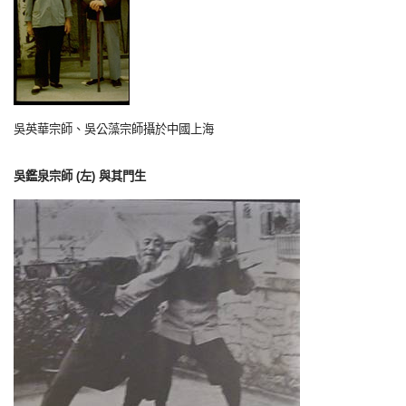
吳英華宗師、吳公藻宗師攝於中國上海
吳鑑泉宗師 (左) 與其門生