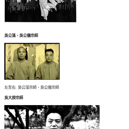
吳公藻、吳公儀宗師
左至右: 吳公藻宗師、吳公儀宗師
吳大揆宗師