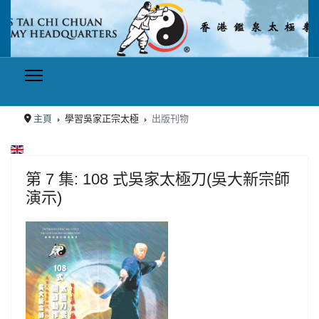
主頁
學習吳家正宗太極
出版刊物
選擇你的語言
第 7 集: 108 式吳家太極刀(吳大新宗師
演示)