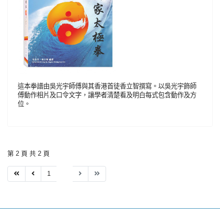
這本拳譜由吳光宇師傅與其香港首徒香立智撰寫。以吳光宇飾師
傅動作相片及口令文字，讓學者清楚看及明白每式包含動作及方
位。
第 2 頁 共 2 頁
1
2